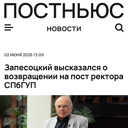
Делегация Радио Sputnik и ON Медиа (ранее – МТС Ме
новости
02 ИЮНЯ 2026 13:09
Запесоцкий высказался о
возвращении на пост ректора
СПбГУП