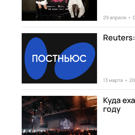
29 апреля
•
0
Reuters
13 марта
•
20
Куда ех
году