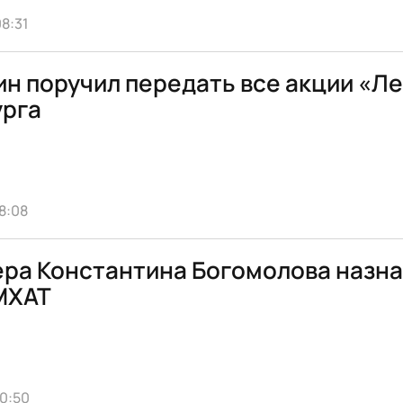
8:31
н поручил передать все акции «Л
урга
8:08
ра Константина Богомолова назнач
МХАТ
10:50