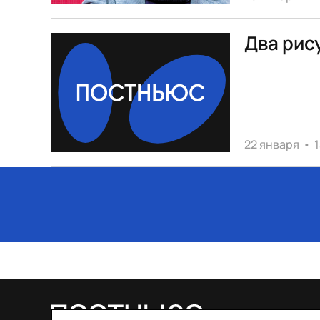
Два рис
22 января
•