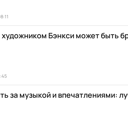
8:11
: художником Бэнкси может быть б
:45
ать за музыкой и впечатлениями: л