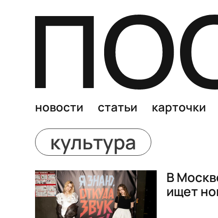
новости
статьи
карточки
культура
В Москв
ищет но