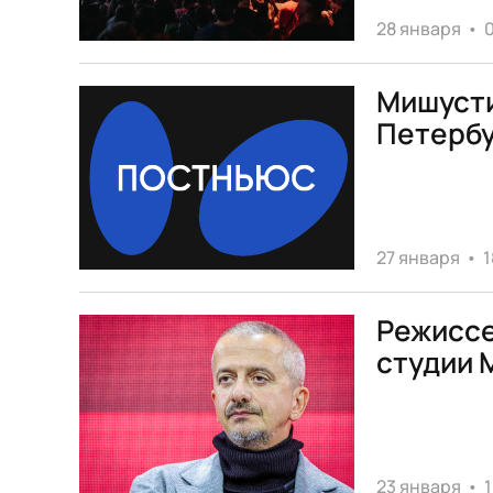
28 января
•
0
Мишусти
Петерб
27 января
•
1
Режиссе
студии 
23 января
•