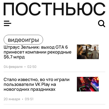
видеоигры
Штраус Зельник: выход GTA 6
принесет компании рекордные
$6,7 млрд
04 февраля
•
02:50
Стало известно, во что играли
пользователи VK Play на
новогодних праздниках
20 января
•
09:51