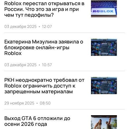
Roblox перестал открываться в
России. Что это за игра и при
чем тут педофилы?
03 декабря 2025
•
12:07
Екатерина Мизулина заявила о
блокировке онлайн-игры
Roblox
03 декабря 2025
•
10:57
РКН неоднократно требовал от
Roblox ограничить доступ к
запрещенным материалам
29 ноября 2025
•
08:50
Выход GTA 6 отложили до
осени 2026 года