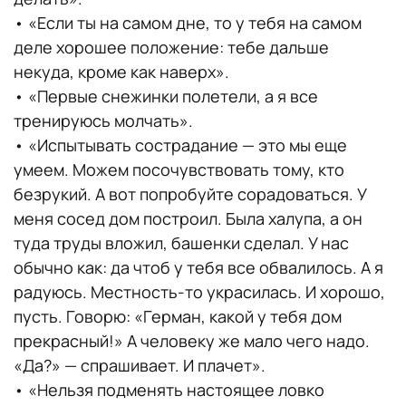
• «Если ты на самом дне, то у тебя на самом
деле хорошее положение: тебе дальше
некуда, кроме как наверх».
• «Первые снежинки полетели, а я все
тренируюсь молчать».
• «Испытывать сострадание — это мы еще
умеем. Можем посочувствовать тому, кто
безрукий. А вот попробуйте сорадоваться. У
меня сосед дом построил. Была халупа, а он
туда труды вложил, башенки сделал. У нас
обычно как: да чтоб у тебя все обвалилось. А я
радуюсь. Местность-то украсилась. И хорошо,
пусть. Говорю: «Герман, какой у тебя дом
прекрасный!» А человеку же мало чего надо.
«Да?» — спрашивает. И плачет».
• «Нельзя подменять настоящее ловко