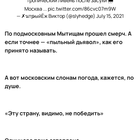
Тропический ливень после засухи 🌧
Москва ...
pic.twitter.com/86cvc07m9W
— ✗นтթыйЁж Виктор (@slyhedge)
July 15, 2021
По подмосковным Мытищам прошел смерч. А
если точнее — «пыльный дьявол», как его
принято называть.
А вот московским слонам погода, кажется, по
душе.
«Эту страну, видимо, не победить»