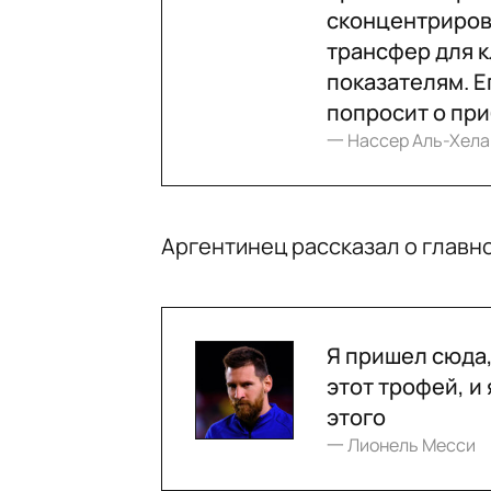
сконцентриров
трансфер для к
показателям. Е
попросит о при
一 Нассер Аль-Хел
Аргентинец рассказал о главн
Я пришел сюда,
этот трофей, и
этого
一 Лионель Месси