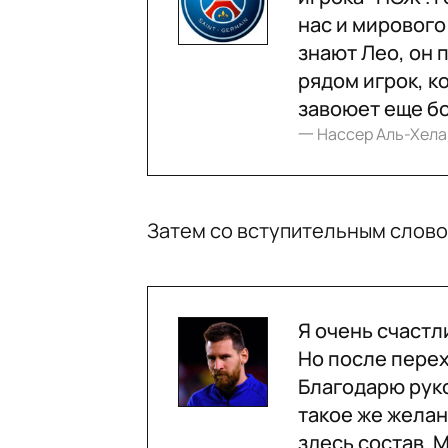
нас и мирового
знают Лео, он 
рядом игрок, к
завоюет еще бо
一 Нассер Аль-Хел
Затем со вступительным слово
Я очень счастли
Но после перех
Благодарю руко
такое же желан
здесь состав. 