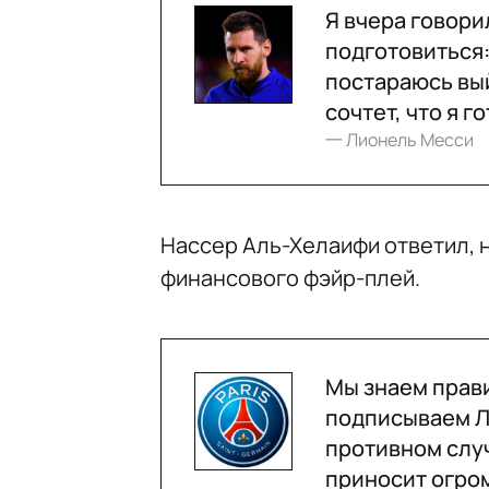
Я вчера говори
подготовиться:
постараюсь вый
сочтет, что я г
一 Лионель Месси
Нассер Аль-Хелаифи ответил, 
финансового фэйр-плей.
Мы знаем прави
подписываем Ле
противном случ
приносит огро