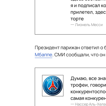
я и подписал к
прилетел, здес
торте
一 Лионель Месси
Президент парижан ответил о
Мбаппе
. СМИ сообщали, что он
Думаю, все зна
трофеи, говори
конкурентоспос
самая конкуре
一 Нассер Аль-Хел