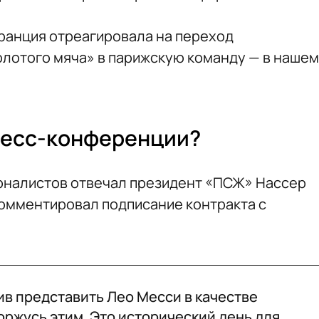
Франция отреагировала на переход
лотого мяча» в парижскую команду — в нашем
ресс-конференции?
рналистов отвечал президент «ПСЖ» Нассер
комментировал подписание контракта с
ив представить Лео Месси в качестве
Горжусь этим. Это исторический день для