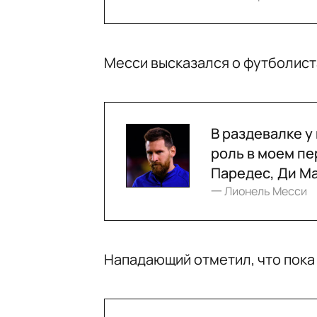
Месси высказался о футболиста
В раздевалке у
роль в моем пе
Паредес, Ди М
一 Лионель Месси
Нападающий отметил, что пока 