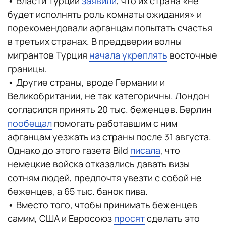
•
Власти Турции
заявили
, что их страна «не
будет исполнять роль комнаты ожидания» и
порекомендовали афганцам попытать счастья
в третьих странах. В преддверии волны
мигрантов Турция
начала укреплять
восточные
границы.
•
Другие страны, вроде Германии и
Великобритании, не так категоричны. Лондон
согласился принять 20 тыс. беженцев. Берлин
пообещал
помогать работавшим с ним
афганцам уезжать из страны после 31 августа.
Однако до этого газета Bild
писала
, что
немецкие войска отказались давать визы
сотням людей, предпочтя увезти с собой не
беженцев, а 65 тыс. банок пива.
•
Вместо того, чтобы принимать беженцев
самим, США и Евросоюз
просят
сделать это