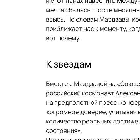
и его планах навестить Между
мечта сбылась. После месяцев
ввысь. По словам Маэдзавы, к
приближает нас к моменту, ког
вот почему.
К звездам
Вместе с Маэдзавой на «Союзе
российский космонавт Алексан
на предполетной пресс-конфер
«огромное доверие, учитывая 
количество реальных достижен
состояния».
Подготовка к полету заняла 10