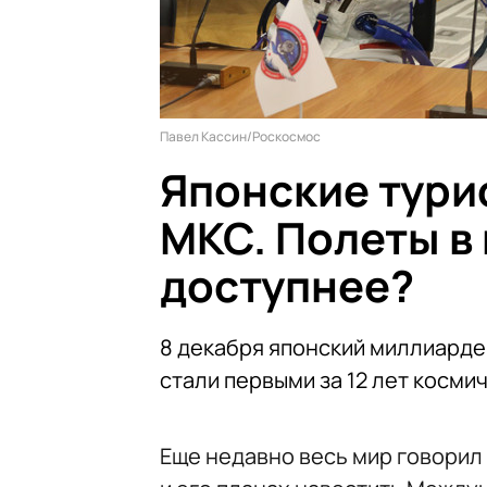
Павел Кассин/Роскосмос
Японские тури
МКС. Полеты в
доступнее?
8 декабря японский миллиарде
стали первыми за 12 лет косми
Еще недавно весь мир говори