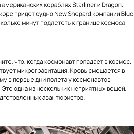
 американских кораблях Starliner и Dragon.
оре придет судно New Shepard компании Blue
есколько минут подлететь к границе космоса —
ите, что, когда космонавт попадает в космос,
ствует микрогравитация. Кровь смещается в
му в первые дни полета у космонавтов
. Это одна из нескольких неприятных вещей,
одготовленных авантюристов.