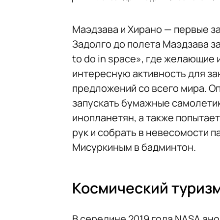
Маэдзава и Хирано — первые за 
Задолго до полета Маэдзава за
to do in space», где желающи
интересную активность для зан
предложений со всего мира. О
запускать бумажные самолетики
инопланетян, а также попытает
рук и собрать в невесомости п
Мисуркиным в бадминтон.
Космический туризм
В середине 2019 года NASA ан