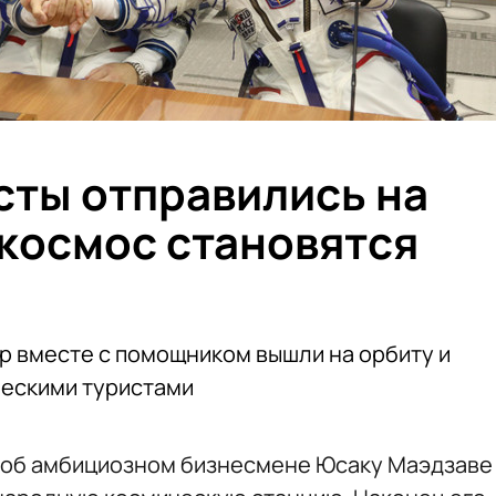
сты отправились на
 космос становятся
р вместе с помощником вышли на орбиту и
ческими туристами
л об амбициозном бизнесмене Юсаку Маэдзаве