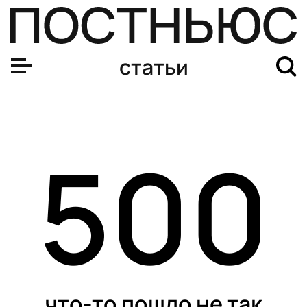
статьи
500
что-то пошло не так