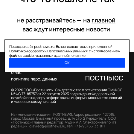
не расстраивайтесь —
на
главной
вас ждут интересные
новости
Посещая сайт postnews.ru, Вы соглашаетесь с приложенной
Политикой обработки Персональных данных
и с использованием
файлов cookie, указанных в данной политике.
ОК
спецпроекты
о нас
политика перс. данных
© 2026 ООО «Постньюс» |
Свидетельство о регистрации СМИ: ЭЛ
№ ФС 77–85757 от 22 августа 2023 года выдано Федеральной
службой по надзору в сфере связи, информационных технологий
и массовых коммуникаций
Наименование издания: POSTNEWS,
Адрес редакции: 127015,
город Москва, Бумажный проезд, д. 14 стр. 2
Учредитель: ООО
«Постньюс»
Главный редактор: Чудин А.А.
Электронная почта
редакции:
glavred@postnews.ru
,
тел.
+7 (495) 66-33-811