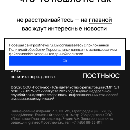
не расстраивайтесь —
на
главной
вас ждут интересные
новости
Посещая сайт postnews.ru, Вы соглашаетесь с приложенной
Политикой обработки Персональных данных
и с использованием
файлов cookie, указанных в данной политике.
ОК
спецпроекты
о нас
политика перс. данных
© 2026 ООО «Постньюс» |
Свидетельство о регистрации СМИ: ЭЛ
№ ФС 77–85757 от 22 августа 2023 года выдано Федеральной
службой по надзору в сфере связи, информационных технологий
и массовых коммуникаций
Наименование издания: POSTNEWS,
Адрес редакции: 127015,
город Москва, Бумажный проезд, д. 14 стр. 2
Учредитель: ООО
«Постньюс»
Главный редактор: Чудин А.А.
Электронная почта
редакции:
glavred@postnews.ru
,
тел.
+7 (495) 66-33-811