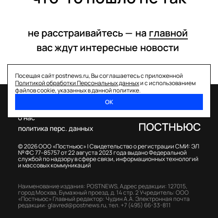
не расстраивайтесь —
на
главной
вас ждут интересные
новости
Посещая сайт postnews.ru, Вы соглашаетесь с приложенной
Политикой обработки Персональных данных
и с использованием
файлов cookie, указанных в данной политике.
ОК
спецпроекты
о нас
политика перс. данных
© 2026 ООО «Постньюс» |
Свидетельство о регистрации СМИ: ЭЛ
№ ФС 77–85757 от 22 августа 2023 года выдано Федеральной
службой по надзору в сфере связи, информационных технологий
и массовых коммуникаций
Наименование издания: POSTNEWS,
Адрес редакции: 127015,
город Москва, Бумажный проезд, д. 14 стр. 2
Учредитель: ООО
«Постньюс»
Главный редактор: Чудин А.А.
Электронная почта
редакции:
glavred@postnews.ru
,
тел.
+7 (495) 66-33-811