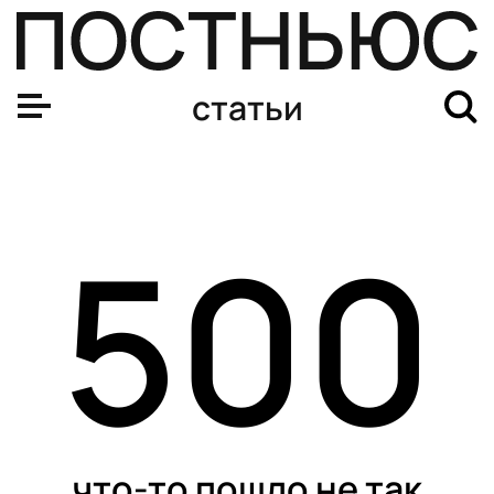
статьи
500
что-то пошло не так