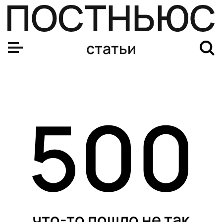
статьи
500
что-то пошло не так