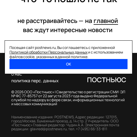
не расстраивайтесь —
на
главной
вас ждут интересные
новости
Посещая сайт postnews.ru, Вы соглашаетесь с приложенной
Политикой обработки Персональных данных
и с использованием
файлов cookie, указанных в данной политике.
ОК
спецпроекты
о нас
политика перс. данных
© 2026 ООО «Постньюс» |
Свидетельство о регистрации СМИ: ЭЛ
№ ФС 77–85757 от 22 августа 2023 года выдано Федеральной
службой по надзору в сфере связи, информационных технологий
и массовых коммуникаций
Наименование издания: POSTNEWS,
Адрес редакции: 127015,
город Москва, Бумажный проезд, д. 14 стр. 2
Учредитель: ООО
«Постньюс»
Главный редактор: Чудин А.А.
Электронная почта
редакции:
glavred@postnews.ru
,
тел.
+7 (495) 66-33-811