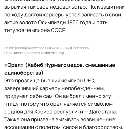
выражая так свое недовольство. Полузащитник
по ходу долгой карьеры успел записать в свой
актив золото Олимпиады 1956 года и пять
титулов чемпиона СССР.
Нетто (слева) вместе со Львом Яшиным (Lindeboom,
Henk/Anefo/commons.wikimedia.org)
«Орел» (Хабиб Нурмагомедов, смешанные
единоборства)
Это прозвище бывший чемпион UFC,
завершивший карьеру непобежденным,
придумал себе сам. Он выбрал именно эту
птицу, потому что орел является символом
родной для Хабиба республики — Дагестана.
Также она призвана вызывать возвышенные
ассоциации с полетом, силой и благородством.