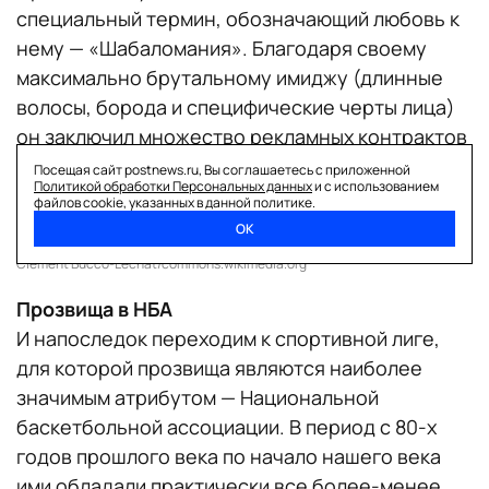
специальный термин, обозначающий любовь к
нему — «Шабаломания». Благодаря своему
максимально брутальному имиджу (длинные
волосы, борода и специфические черты лица)
он заключил множество рекламных контрактов
и заслужил статус самого
Посещая сайт postnews.ru, Вы соглашаетесь с приложенной
Политикой обработки Персональных данных
и с использованием
высокооплачиваемого французского регбиста.
файлов cookie, указанных в данной политике.
ОК
Clément Bucco-Lechat/commons.wikimedia.org
Прозвища в НБА
И напоследок переходим к спортивной лиге,
для которой прозвища являются наиболее
значимым атрибутом — Национальной
баскетбольной ассоциации. В период с 80-х
годов прошлого века по начало нашего века
ими обладали практически все более-менее