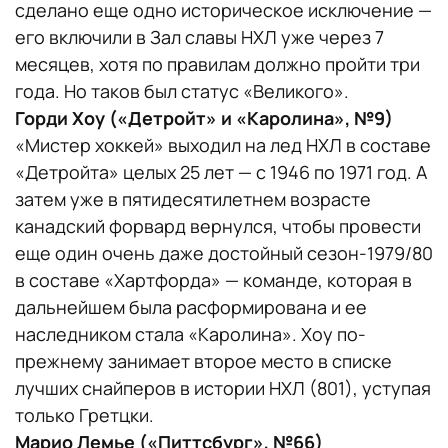
сделано еще одно историческое исключение —
его включили в Зал славы НХЛ уже через 7
месяцев, хотя по правилам должно пройти три
года. Но таков был статус «Великого».
Горди Хоу («Детройт» и «Каролина», №9)
«Мистер хоккей» выходил на лед НХЛ в составе
«Детройта» целых 25 лет — с 1946 по 1971 год. А
затем уже в пятидесятилетнем возрасте
канадский форвард вернулся, чтобы провести
еще один очень даже достойный сезон-1979/80
в составе «Хартфорда» — команде, которая в
дальнейшем была расформирована и ее
наследником стала «Каролина». Хоу по-
прежнему занимает второе место в списке
лучших снайперов в истории НХЛ (801), уступая
только Гретцки.
Марио Лемье («Питтсбург», №66)