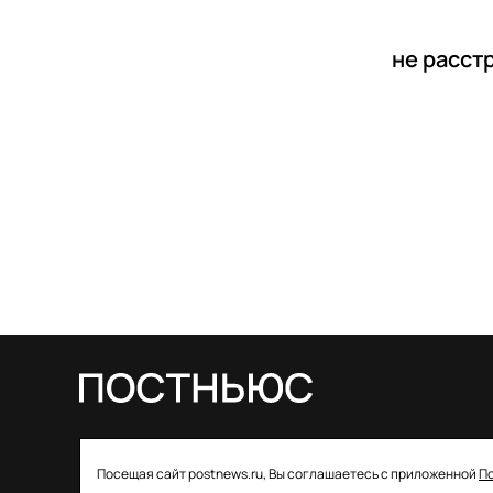
не расст
© 2026 ООО «Постньюс» |
Свидетельство
Посещая сайт postnews.ru, Вы соглашаетесь с приложенной
П
о регистрации СМИ: ЭЛ № ФС 77–85757 от 22 августа