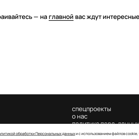
раивайтесь —
на
главной
вас ждут интересны
спецпроекты
о нас
политика перс. данны
олитикой обработки Персональных данных
и с использованием файлов cookie,