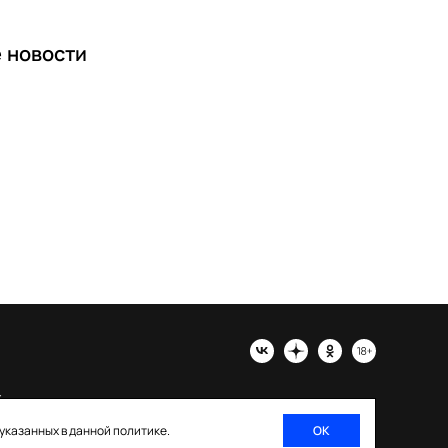
е
новости
х
 указанных в данной политике.
ОК