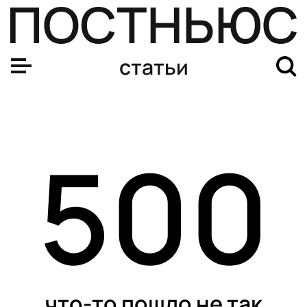
статьи
500
что-то пошло не так