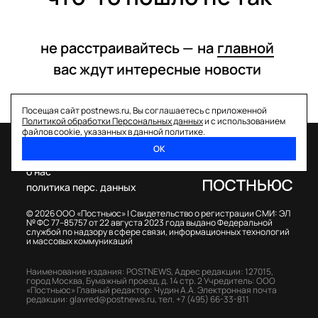
не расстраивайтесь —
на
главной
вас ждут интересные
новости
Посещая сайт postnews.ru, Вы соглашаетесь с приложенной
Политикой обработки Персональных данных
и с использованием
файлов cookie, указанных в данной политике.
ОК
спецпроекты
о нас
политика перс. данных
© 2026 ООО «Постньюс» |
Свидетельство о регистрации СМИ: ЭЛ
№ ФС 77–85757 от 22 августа 2023 года выдано Федеральной
службой по надзору в сфере связи, информационных технологий
и массовых коммуникаций
Наименование издания: POSTNEWS,
Адрес редакции: 127015,
город Москва, Бумажный проезд, д. 14 стр. 2
Учредитель: ООО
«Постньюс»
Главный редактор: Чудин А.А.
Электронная почта
редакции:
glavred@postnews.ru
,
тел.
+7 (495) 66-33-811