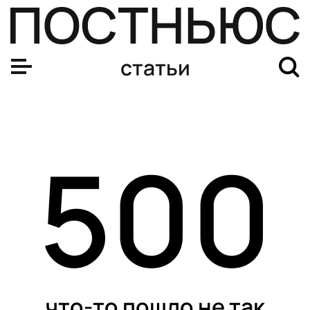
статьи
500
что-то пошло не так