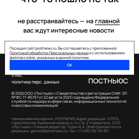
не расстраивайтесь —
на
главной
вас ждут интересные
новости
Посещая сайт postnews.ru, Вы соглашаетесь с приложенной
Политикой обработки Персональных данных
и с использованием
файлов cookie, указанных в данной политике.
ОК
спецпроекты
о нас
политика перс. данных
© 2026 ООО «Постньюс» |
Свидетельство о регистрации СМИ: ЭЛ
№ ФС 77–85757 от 22 августа 2023 года выдано Федеральной
службой по надзору в сфере связи, информационных технологий
и массовых коммуникаций
Наименование издания: POSTNEWS,
Адрес редакции: 127015,
город Москва, Бумажный проезд, д. 14 стр. 2
Учредитель: ООО
«Постньюс»
Главный редактор: Чудин А.А.
Электронная почта
редакции:
glavred@postnews.ru
,
тел.
+7 (495) 66-33-811