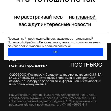
не расстраивайтесь —
на
главной
вас ждут интересные
новости
Посещая сайт postnews.ru, Вы соглашаетесь с приложенной
Политикой обработки Персональных данных
и с использованием
файлов cookie, указанных в данной политике.
ОК
спецпроекты
о нас
политика перс. данных
© 2026 ООО «Постньюс» |
Свидетельство о регистрации СМИ: ЭЛ
№ ФС 77–85757 от 22 августа 2023 года выдано Федеральной
службой по надзору в сфере связи, информационных технологий
и массовых коммуникаций
Наименование издания: POSTNEWS,
Адрес редакции: 127015,
город Москва, Бумажный проезд, д. 14 стр. 2
Учредитель: ООО
«Постньюс»
Главный редактор: Чудин А.А.
Электронная почта
редакции:
glavred@postnews.ru
,
тел.
+7 (495) 66-33-811