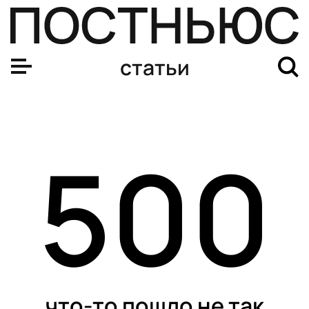
статьи
500
что-то пошло не так