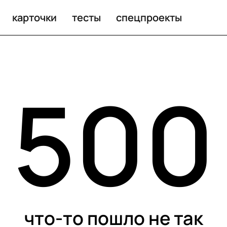
карточки
тесты
спецпроекты
500
что-то пошло не так