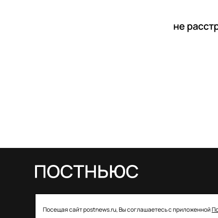
не расст
© 2026 ООО «Постньюс» |
Свидетельство
Посещая сайт postnews.ru, Вы соглашаетесь с приложенной
П
о регистрации СМИ: ЭЛ № ФС 77–85757 от 22 августа