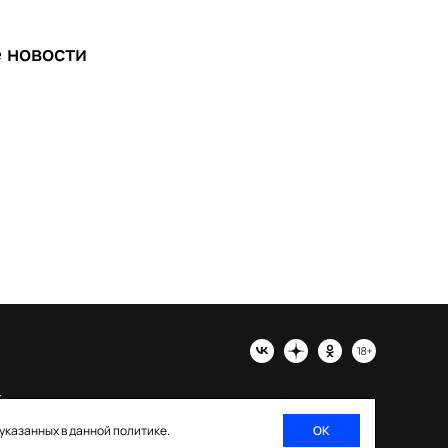
е
новости
х
 указанных в данной политике.
ОК