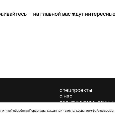
раивайтесь —
на
главной
вас ждут интересны
спецпроекты
о нас
политика перс. данны
олитикой обработки Персональных данных
и с использованием файлов cookie,