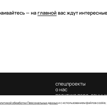
раивайтесь —
на
главной
вас ждут интересны
спецпроекты
о нас
политика перс. данны
олитикой обработки Персональных данных
и с использованием файлов cookie,