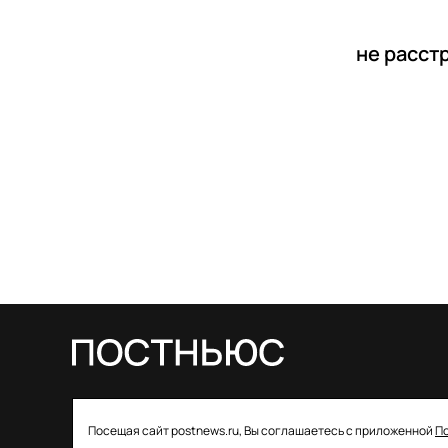
не расст
© 2026 ООО «Постньюс» |
Свидетельство
Посещая сайт postnews.ru, Вы соглашаетесь с приложенной
П
о регистрации СМИ: ЭЛ № ФС 77–85757 от 22 августа