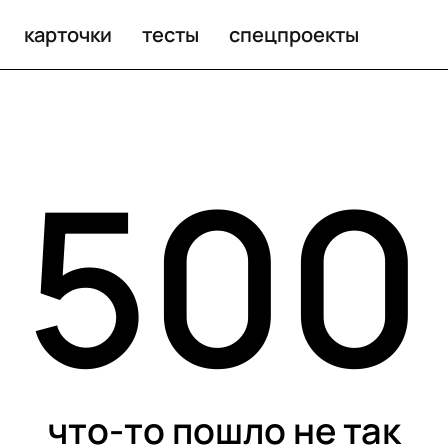
карточки
тесты
спецпроекты
500
что-то пошло не так