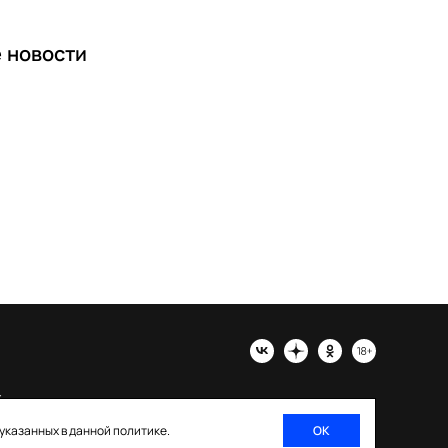
е
новости
х
 указанных в данной политике.
ОК