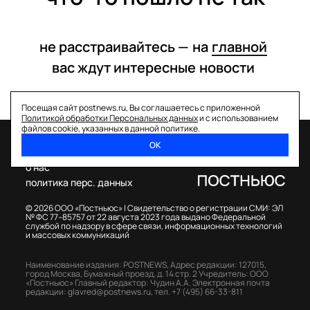
не расстраивайтесь —
на
главной
вас ждут интересные
новости
Посещая сайт postnews.ru, Вы соглашаетесь с приложенной
Политикой обработки Персональных данных
и с использованием
файлов cookie, указанных в данной политике.
ОК
спецпроекты
о нас
политика перс. данных
© 2026 ООО «Постньюс» |
Свидетельство о регистрации СМИ: ЭЛ
№ ФС 77–85757 от 22 августа 2023 года выдано Федеральной
службой по надзору в сфере связи, информационных технологий
и массовых коммуникаций
Наименование издания: POSTNEWS,
Адрес редакции: 127015,
город Москва, Бумажный проезд, д. 14 стр. 2
Учредитель: ООО
«Постньюс»
Главный редактор: Чудин А.А.
Электронная почта
редакции:
glavred@postnews.ru
,
тел.
+7 (495) 66-33-811