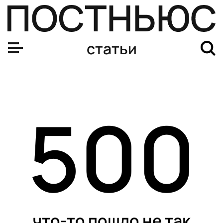
статьи
500
что-то пошло не так