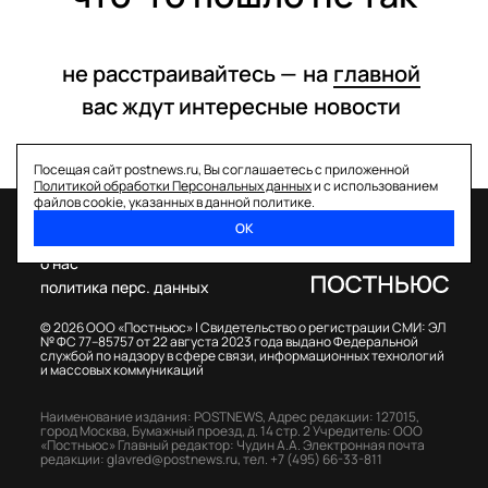
не расстраивайтесь —
на
главной
вас ждут интересные
новости
Посещая сайт postnews.ru, Вы соглашаетесь с приложенной
Политикой обработки Персональных данных
и с использованием
файлов cookie, указанных в данной политике.
ОК
спецпроекты
о нас
политика перс. данных
© 2026 ООО «Постньюс» |
Свидетельство о регистрации СМИ: ЭЛ
№ ФС 77–85757 от 22 августа 2023 года выдано Федеральной
службой по надзору в сфере связи, информационных технологий
и массовых коммуникаций
Наименование издания: POSTNEWS,
Адрес редакции: 127015,
город Москва, Бумажный проезд, д. 14 стр. 2
Учредитель: ООО
«Постньюс»
Главный редактор: Чудин А.А.
Электронная почта
редакции:
glavred@postnews.ru
,
тел.
+7 (495) 66-33-811