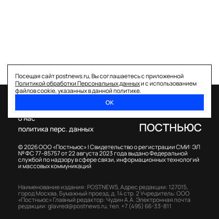
Посещая сайт postnews.ru, Вы соглашаетесь с приложенной
Политикой обработки Персональных данных
и с использованием
файлов cookie, указанных в данной политике.
ОК
спецпроекты
о нас
политика перс. данных
© 2026 ООО «Постньюс» |
Свидетельство о регистрации СМИ: ЭЛ
№ ФС 77–85757 от 22 августа 2023 года выдано Федеральной
службой по надзору в сфере связи, информационных технологий
и массовых коммуникаций
Наименование издания: POSTNEWS,
Адрес редакции: 127015,
город Москва, Бумажный проезд, д. 14 стр. 2
Учредитель: ООО
«Постньюс»
Главный редактор: Чудин А.А.
Электронная почта
редакции:
glavred@postnews.ru
,
тел.
+7 (495) 66-33-811