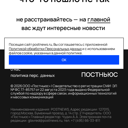
не расстраивайтесь —
на
главной
вас ждут интересные
новости
Посещая сайт postnews.ru, Вы соглашаетесь с приложенной
Политикой обработки Персональных данных
и с использованием
файлов cookie, указанных в данной политике.
ОК
спецпроекты
о нас
политика перс. данных
© 2026 ООО «Постньюс» |
Свидетельство о регистрации СМИ: ЭЛ
№ ФС 77–85757 от 22 августа 2023 года выдано Федеральной
службой по надзору в сфере связи, информационных технологий
и массовых коммуникаций
Наименование издания: POSTNEWS,
Адрес редакции: 127015,
город Москва, Бумажный проезд, д. 14 стр. 2
Учредитель: ООО
«Постньюс»
Главный редактор: Чудин А.А.
Электронная почта
редакции:
glavred@postnews.ru
,
тел.
+7 (495) 66-33-811