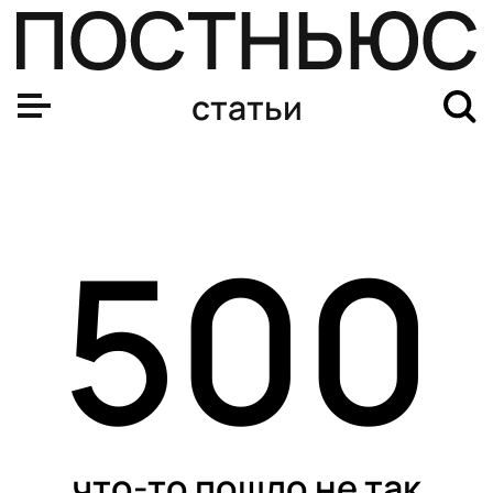
статьи
500
что-то пошло не так