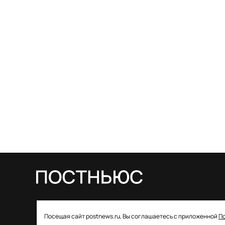
© 2026 ООО «Постньюс» |
Свидетельство
Посещая сайт postnews.ru, Вы соглашаетесь с приложенной
П
о регистрации СМИ: ЭЛ № ФС 77–85757 от 22 августа