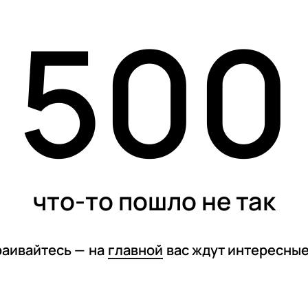
500
карточки
тесты
спецпроекты
что-то пошло не так
раивайтесь —
на
главной
вас ждут интересны