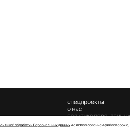
спецпроекты
о нас
политика перс. данны
олитикой обработки Персональных данных
и с использованием файлов cookie,