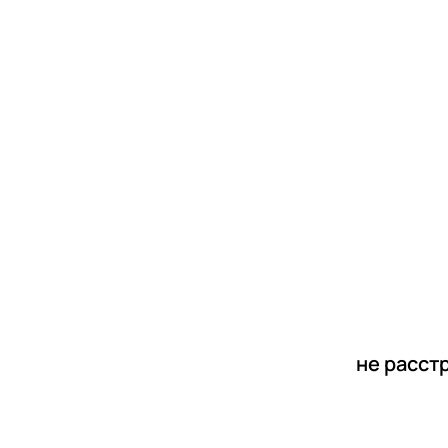
новости
статьи
не расст