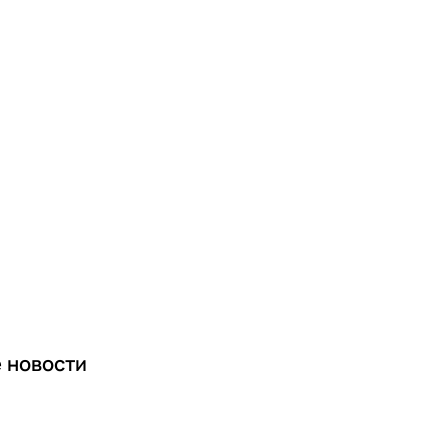
е
новости