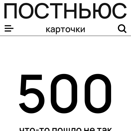
карточки
500
что-то пошло не так