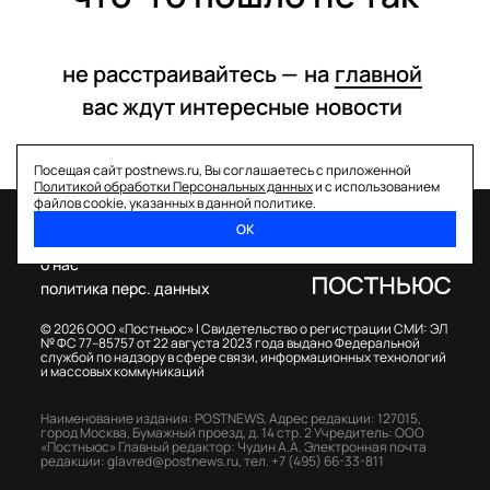
не расстраивайтесь —
на
главной
вас ждут интересные
новости
Посещая сайт postnews.ru, Вы соглашаетесь с приложенной
Политикой обработки Персональных данных
и с использованием
файлов cookie, указанных в данной политике.
ОК
спецпроекты
о нас
политика перс. данных
© 2026 ООО «Постньюс» |
Свидетельство о регистрации СМИ: ЭЛ
№ ФС 77–85757 от 22 августа 2023 года выдано Федеральной
службой по надзору в сфере связи, информационных технологий
и массовых коммуникаций
Наименование издания: POSTNEWS,
Адрес редакции: 127015,
город Москва, Бумажный проезд, д. 14 стр. 2
Учредитель: ООО
«Постньюс»
Главный редактор: Чудин А.А.
Электронная почта
редакции:
glavred@postnews.ru
,
тел.
+7 (495) 66-33-811