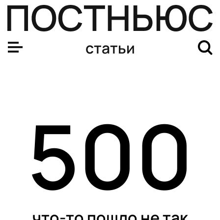
Фото с Месси и помощь бабушке от Джоковича: как с
статьи
500
что-то пошло не так