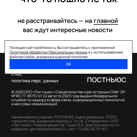
не расстраивайтесь —
на
главной
вас ждут интересные
новости
Посещая сайт postnews.ru, Вы соглашаетесь с приложенной
Политикой обработки Персональных данных
и с использованием
файлов cookie, указанных в данной политике.
ОК
спецпроекты
о нас
политика перс. данных
© 2026 ООО «Постньюс» |
Свидетельство о регистрации СМИ: ЭЛ
№ ФС 77–85757 от 22 августа 2023 года выдано Федеральной
службой по надзору в сфере связи, информационных технологий
и массовых коммуникаций
Наименование издания: POSTNEWS,
Адрес редакции: 127015,
город Москва, Бумажный проезд, д. 14 стр. 2
Учредитель: ООО
«Постньюс»
Главный редактор: Чудин А.А.
Электронная почта
редакции:
glavred@postnews.ru
,
тел.
+7 (495) 66-33-811