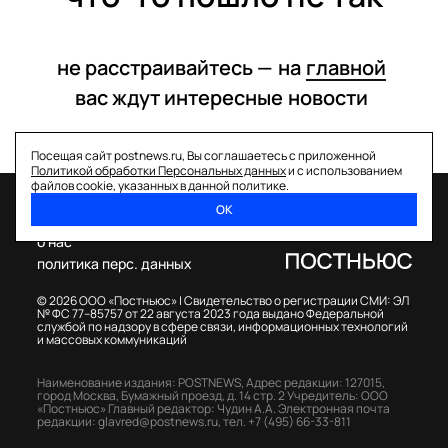
не расстраивайтесь —
на
главной
вас ждут интересные
новости
Посещая сайт postnews.ru, Вы соглашаетесь с приложенной
Политикой обработки Персональных данных
и с использованием
файлов cookie, указанных в данной политике.
ОК
спецпроекты
о нас
политика перс. данных
© 2026 ООО «Постньюс» |
Свидетельство о регистрации СМИ: ЭЛ
№ ФС 77–85757 от 22 августа 2023 года выдано Федеральной
службой по надзору в сфере связи, информационных технологий
и массовых коммуникаций
Наименование издания: POSTNEWS,
Адрес редакции: 127015,
город Москва, Бумажный проезд, д. 14 стр. 2
Учредитель: ООО
«Постньюс»
Главный редактор: Чудин А.А.
Электронная почта
редакции:
glavred@postnews.ru
,
тел.
+7 (495) 66-33-811