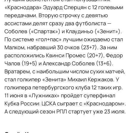
«Краснодара» Эдуард Сперцян с 12 голевыми
передачами. Вторую строчку с девятью
ассистами делят сразу два футболиста —
Соболев («Спартак») и Клаудиньо («Зенит»).
По системе «гол+пас» лучшим ожидаемо стал
Малком, набравший 30 очков (23+7). За ним
расположились Квинси Промес (20+7), Федор
Чалов (19+5) и Александр Соболев (13+6).
Вратарем, с наибольшим числом сухих матчей,
стал голкипер «Зенита» Михаил Кержаков. У
голкипера петербургского клуба 12 таких игр.
11 июня в «Лужниках» пройдет суперфинал
Кубка России: ЦСКА сыграет с «Краснодаром».
А следующий сезон РПЛ стартует уже 23 июля.