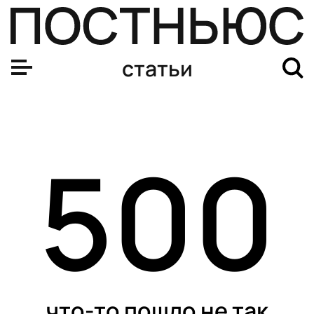
статьи
500
что-то пошло не так