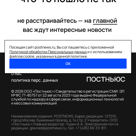
не расстраивайтесь —
на
главной
вас ждут интересные
новости
Посещая сайт postnews.ru, Вы соглашаетесь с приложенной
Политикой обработки Персональных данных
и с использованием
файлов cookie, указанных в данной политике.
ОК
спецпроекты
о нас
политика перс. данных
© 2026 ООО «Постньюс» |
Свидетельство о регистрации СМИ: ЭЛ
№ ФС 77–85757 от 22 августа 2023 года выдано Федеральной
службой по надзору в сфере связи, информационных технологий
и массовых коммуникаций
Наименование издания: POSTNEWS,
Адрес редакции: 127015,
город Москва, Бумажный проезд, д. 14 стр. 2
Учредитель: ООО
«Постньюс»
Главный редактор: Чудин А.А.
Электронная почта
редакции:
glavred@postnews.ru
,
тел.
+7 (495) 66-33-811