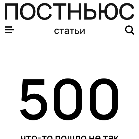
статьи
500
что-то пошло не так