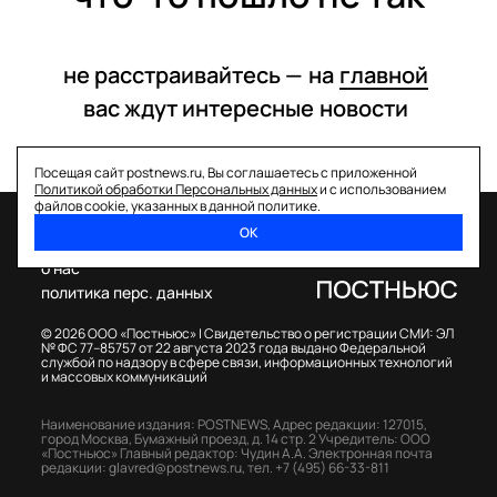
не расстраивайтесь —
на
главной
вас ждут интересные
новости
Посещая сайт postnews.ru, Вы соглашаетесь с приложенной
Политикой обработки Персональных данных
и с использованием
файлов cookie, указанных в данной политике.
ОК
спецпроекты
о нас
политика перс. данных
© 2026 ООО «Постньюс» |
Свидетельство о регистрации СМИ: ЭЛ
№ ФС 77–85757 от 22 августа 2023 года выдано Федеральной
службой по надзору в сфере связи, информационных технологий
и массовых коммуникаций
Наименование издания: POSTNEWS,
Адрес редакции: 127015,
город Москва, Бумажный проезд, д. 14 стр. 2
Учредитель: ООО
«Постньюс»
Главный редактор: Чудин А.А.
Электронная почта
редакции:
glavred@postnews.ru
,
тел.
+7 (495) 66-33-811