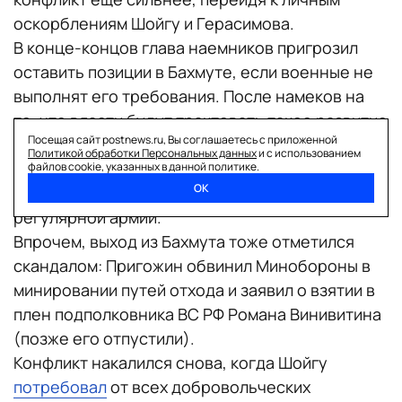
оскорблениям Шойгу и Герасимова.
В конце-концов глава наемников пригрозил
оставить позиции в Бахмуте, если военные не
выполнят его требования. После намеков на
то, что власти будут трактовать такое развитие
Посещая сайт postnews.ru, Вы соглашаетесь с приложенной
событий как измену, Пригожин согласился
Политикой обработки Персональных данных
и с использованием
довести
военную операцию до конца
и
файлов cookie, указанных в данной политике.
ОК
организованно передать позиции в Бахмуте
регулярной армии.
Впрочем, выход из Бахмута тоже отметился
скандалом: Пригожин обвинил Минобороны в
минировании путей отхода и заявил о взятии в
плен подполковника ВС РФ Романа Винивитина
(позже его отпустили).
Конфликт накалился снова, когда Шойгу
потребовал
от всех добровольческих