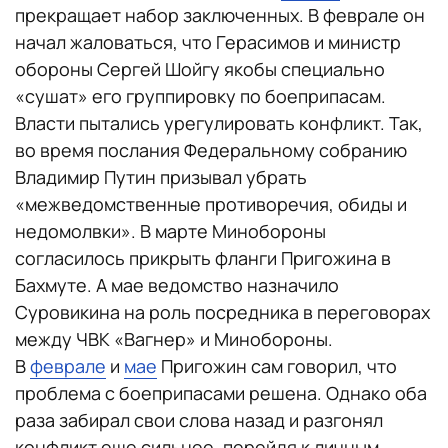
прекращает набор заключенных. В феврале он
начал жаловаться, что Герасимов и министр
обороны Сергей Шойгу якобы специально
«сушат» его группировку по боеприпасам.
Власти пытались урегулировать конфликт. Так,
во время послания Федеральному собранию
Владимир Путин призывал убрать
«межведомственные противоречия, обиды и
недомолвки». В марте Минобороны
согласилось прикрыть фланги Пригожина в
Бахмуте. А мае ведомство назначило
Суровикина на роль посредника в переговорах
между ЧВК «Вагнер» и Минобороны.
В
феврале
и
мае
Пригожин сам говорил, что
проблема с боеприпасами решена. Однако оба
раза забирал свои слова назад и разгонял
конфликт еще сильнее, перейдя к личным