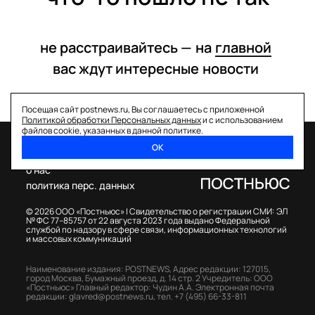
не расстраивайтесь —
на
главной
вас ждут интересные
новости
Посещая сайт postnews.ru, Вы соглашаетесь с приложенной
Политикой обработки Персональных данных
и с использованием
файлов cookie, указанных в данной политике.
ОК
спецпроекты
о нас
политика перс. данных
© 2026 ООО «Постньюс» |
Свидетельство о регистрации СМИ: ЭЛ
№ ФС 77–85757 от 22 августа 2023 года выдано Федеральной
службой по надзору в сфере связи, информационных технологий
и массовых коммуникаций
Наименование издания: POSTNEWS,
Адрес редакции: 127015,
город Москва, Бумажный проезд, д. 14 стр. 2
Учредитель: ООО
«Постньюс»
Главный редактор: Чудин А.А.
Электронная почта
редакции:
glavred@postnews.ru
,
тел.
+7 (495) 66-33-811