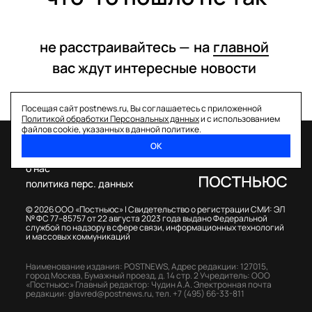
не расстраивайтесь —
на
главной
вас ждут интересные
новости
Посещая сайт postnews.ru, Вы соглашаетесь с приложенной
Политикой обработки Персональных данных
и с использованием
файлов cookie, указанных в данной политике.
ОК
спецпроекты
о нас
политика перс. данных
© 2026 ООО «Постньюс» |
Свидетельство о регистрации СМИ: ЭЛ
№ ФС 77–85757 от 22 августа 2023 года выдано Федеральной
службой по надзору в сфере связи, информационных технологий
и массовых коммуникаций
Наименование издания: POSTNEWS,
Адрес редакции: 127015,
город Москва, Бумажный проезд, д. 14 стр. 2
Учредитель: ООО
«Постньюс»
Главный редактор: Чудин А.А.
Электронная почта
редакции:
glavred@postnews.ru
,
тел.
+7 (495) 66-33-811