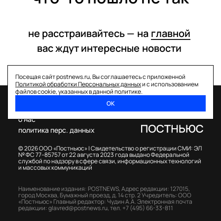
не расстраивайтесь —
на
главной
вас ждут интересные
новости
Посещая сайт postnews.ru, Вы соглашаетесь с приложенной
Политикой обработки Персональных данных
и с использованием
файлов cookie, указанных в данной политике.
ОК
спецпроекты
о нас
политика перс. данных
© 2026 ООО «Постньюс» |
Свидетельство о регистрации СМИ: ЭЛ
№ ФС 77–85757 от 22 августа 2023 года выдано Федеральной
службой по надзору в сфере связи, информационных технологий
и массовых коммуникаций
Наименование издания: POSTNEWS,
Адрес редакции: 127015,
город Москва, Бумажный проезд, д. 14 стр. 2
Учредитель: ООО
«Постньюс»
Главный редактор: Чудин А.А.
Электронная почта
редакции:
glavred@postnews.ru
,
тел.
+7 (495) 66-33-811