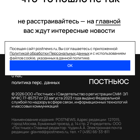
не расстраивайтесь —
на
главной
вас ждут интересные
новости
Посещая сайт postnews.ru, Вы соглашаетесь с приложенной
Политикой обработки Персональных данных
и с использованием
файлов cookie, указанных в данной политике.
ОК
спецпроекты
о нас
политика перс. данных
© 2026 ООО «Постньюс» |
Свидетельство о регистрации СМИ: ЭЛ
№ ФС 77–85757 от 22 августа 2023 года выдано Федеральной
службой по надзору в сфере связи, информационных технологий
и массовых коммуникаций
Наименование издания: POSTNEWS,
Адрес редакции: 127015,
город Москва, Бумажный проезд, д. 14 стр. 2
Учредитель: ООО
«Постньюс»
Главный редактор: Чудин А.А.
Электронная почта
редакции:
glavred@postnews.ru
,
тел.
+7 (495) 66-33-811