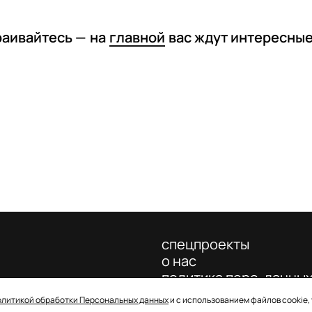
раивайтесь —
на
главной
вас ждут интересны
спецпроекты
о нас
политика перс. данны
олитикой обработки Персональных данных
и с использованием файлов cookie,