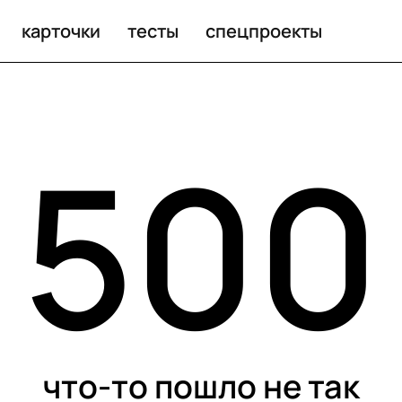
карточки
тесты
спецпроекты
500
что-то пошло не так