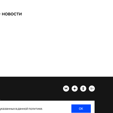
е
новости
х
 указанных в данной политике.
ОК