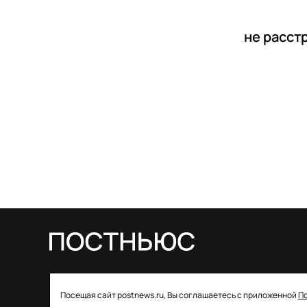
не расст
© 2026 ООО «Постньюс» |
Свидетельство
Посещая сайт postnews.ru, Вы соглашаетесь с приложенной
П
о регистрации СМИ: ЭЛ № ФС 77–85757 от 22 августа