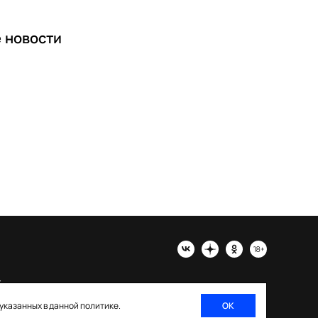
е
новости
х
 указанных в данной политике.
ОК