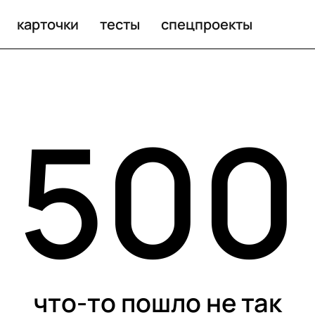
карточки
тесты
спецпроекты
500
что-то пошло не так