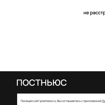
не расст
© 2026 ООО «Постньюс» |
Свидетельство
Посещая сайт postnews.ru, Вы соглашаетесь с приложенной
П
о регистрации СМИ: ЭЛ № ФС 77–85757 от 22 августа