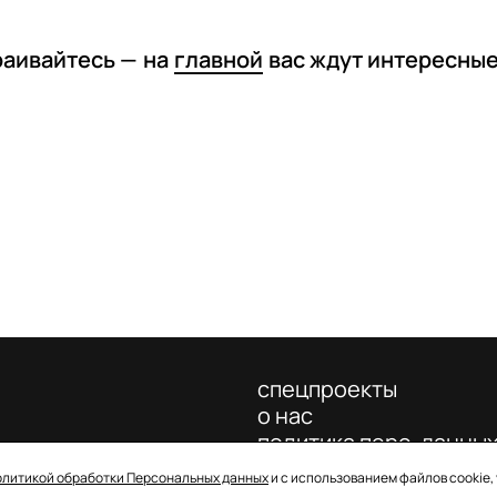
раивайтесь —
на
главной
вас ждут интересны
спецпроекты
о нас
политика перс. данны
олитикой обработки Персональных данных
и с использованием файлов cookie,