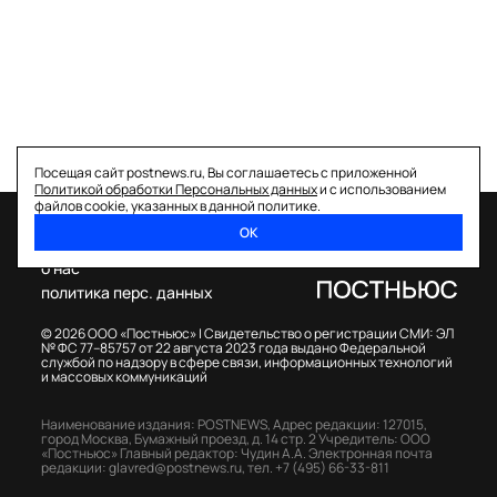
Посещая сайт postnews.ru, Вы соглашаетесь с приложенной
Политикой обработки Персональных данных
и с использованием
файлов cookie, указанных в данной политике.
ОК
спецпроекты
о нас
политика перс. данных
© 2026 ООО «Постньюс» |
Свидетельство о регистрации СМИ: ЭЛ
№ ФС 77–85757 от 22 августа 2023 года выдано Федеральной
службой по надзору в сфере связи, информационных технологий
и массовых коммуникаций
Наименование издания: POSTNEWS,
Адрес редакции: 127015,
город Москва, Бумажный проезд, д. 14 стр. 2
Учредитель: ООО
«Постньюс»
Главный редактор: Чудин А.А.
Электронная почта
редакции:
glavred@postnews.ru
,
тел.
+7 (495) 66-33-811