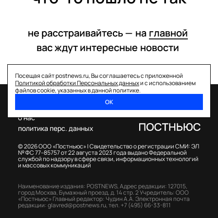
не расстраивайтесь —
на
главной
вас ждут интересные
новости
Посещая сайт postnews.ru, Вы соглашаетесь с приложенной
Политикой обработки Персональных данных
и с использованием
файлов cookie, указанных в данной политике.
ОК
спецпроекты
о нас
политика перс. данных
© 2026 ООО «Постньюс» |
Свидетельство о регистрации СМИ: ЭЛ
№ ФС 77–85757 от 22 августа 2023 года выдано Федеральной
службой по надзору в сфере связи, информационных технологий
и массовых коммуникаций
Наименование издания: POSTNEWS,
Адрес редакции: 127015,
город Москва, Бумажный проезд, д. 14 стр. 2
Учредитель: ООО
«Постньюс»
Главный редактор: Чудин А.А.
Электронная почта
редакции:
glavred@postnews.ru
,
тел.
+7 (495) 66-33-811