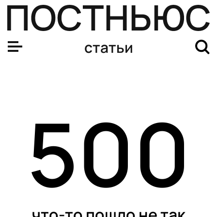
статьи
500
что-то пошло не так