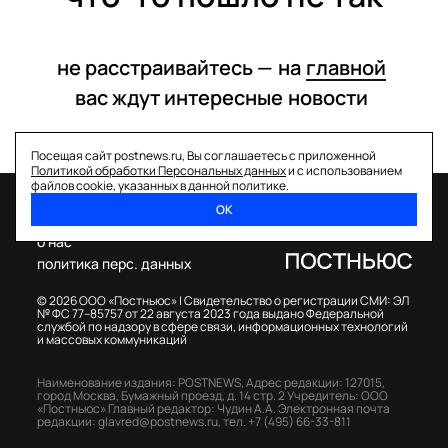
не расстраивайтесь —
на
главной
вас ждут интересные
новости
Посещая сайт postnews.ru, Вы соглашаетесь с приложенной
Политикой обработки Персональных данных
и с использованием
файлов cookie, указанных в данной политике.
ОК
спецпроекты
о нас
политика перс. данных
© 2026 ООО «Постньюс» |
Свидетельство о регистрации СМИ: ЭЛ
№ ФС 77–85757 от 22 августа 2023 года выдано Федеральной
службой по надзору в сфере связи, информационных технологий
и массовых коммуникаций
Наименование издания: POSTNEWS,
Адрес редакции: 127015,
город Москва, Бумажный проезд, д. 14 стр. 2
Учредитель: ООО
«Постньюс»
Главный редактор: Чудин А.А.
Электронная почта
редакции:
glavred@postnews.ru
,
тел.
+7 (495) 66-33-811