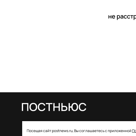
не расст
© 2026 ООО «Постньюс» |
Свидетельство
Посещая сайт postnews.ru, Вы соглашаетесь с приложенной
П
о регистрации СМИ: ЭЛ № ФС 77–85757 от 22 августа