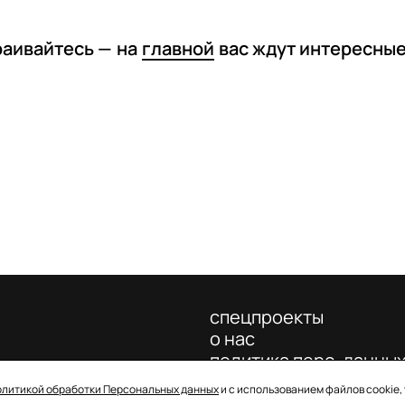
раивайтесь —
на
главной
вас ждут интересны
спецпроекты
о нас
политика перс. данны
олитикой обработки Персональных данных
и с использованием файлов cookie,