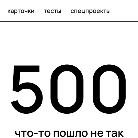
карточки
тесты
спецпроекты
500
что-то пошло не так