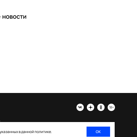
е
новости
х
 указанных в данной политике.
ОК