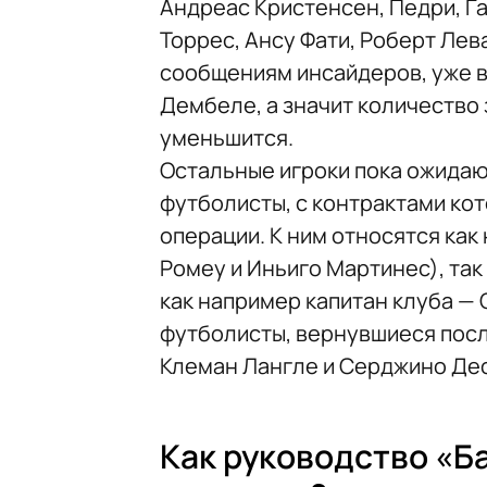
Андреас Кристенсен, Педри, Га
Торрес, Ансу Фати, Роберт Ле
сообщениям инсайдеров, уже в
Дембеле, а значит количество
уменьшится.
Остальные игроки пока ожидаю
футболисты, с контрактами ко
операции. К ним относятся как
Ромеу и Иньиго Мартинес), так
как например капитан клуба — 
футболисты, вернувшиеся посл
Клеман Лангле и Серджино Дес
Как руководство «Б