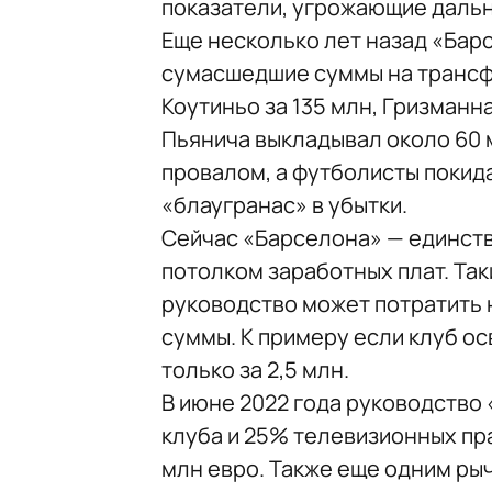
показатели, угрожающие даль
Еще несколько лет назад «Бар
сумасшедшие суммы на трансфе
Коутиньо за 135 млн, Гризманн
Пьянича выкладывал около 60 
провалом, а футболисты покид
«блаугранас» в убытки.
Сейчас «Барселона» — единств
потолком заработных плат. Та
руководство может потратить 
суммы. К примеру если клуб ос
только за 2,5 млн.
В июне 2022 года руководство
клуба и 25% телевизионных пр
млн евро. Также еще одним ры