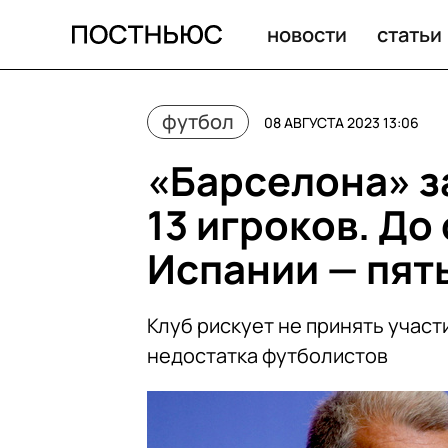
«Барселона» заявила на сезон всего 13 игроков. До ст
новости
статьи
футбол
08 АВГУСТА 2023 13:06
«Барселона» з
13 игроков. До
Испании — пят
Клуб рискует не принять участ
недостатка футболистов