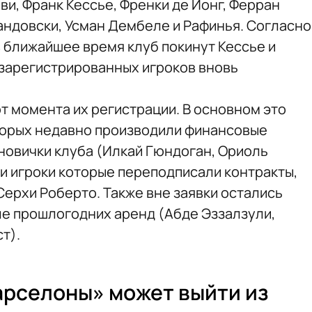
ви, Франк Кессье, Френки де Йонг, Ферран
вандовски, Усман Дембеле и Рафинья. Согласно
 ближайшее время клуб покинут Кессье и
 зарегистрированных игроков вновь
т момента их регистрации. В основном это
торых недавно производили финансовые
 новички клуба (Илкай Гюндоган, Ориоль
 и игроки которые переподписали контракты,
Серхи Роберто. Также вне заявки остались
е прошлогодних аренд (Абде Эззалзули,
т).
арселоны» может выйти из