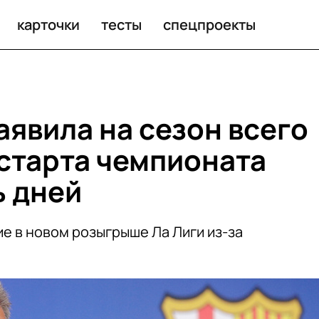
арта чемпионата Испании — пять дней
карточки
тесты
спецпроекты
аявила на сезон всего
 старта чемпионата
ь дней
ие в новом розыгрыше Ла Лиги из-за