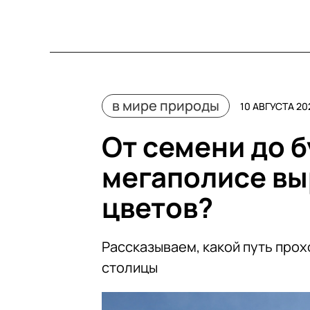
в мире природы
10 АВГУСТА 202
От семени до б
мегаполисе в
цветов?
Рассказываем, какой путь прох
столицы