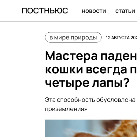
Почему кошки всегда приземляются на четыре лапы?
новости
статьи
в мире природы
12 АВГУСТА 20
Мастера падени
кошки всегда 
четыре лапы?
Эта способность обусловлена 
приземления»