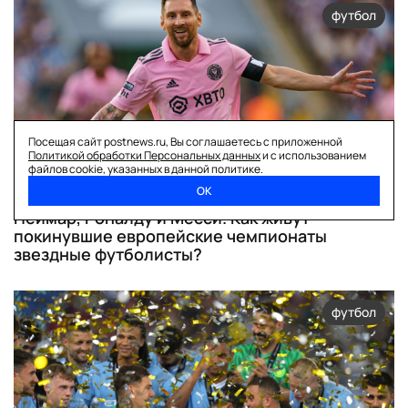
футбол
Посещая сайт postnews.ru, Вы соглашаетесь с приложенной
Политикой обработки Персональных данных
и с использованием
файлов cookie, указанных в данной политике.
ОК
Неймар, Роналду и Месси. Как живут
покинувшие европейские чемпионаты
звездные футболисты?
футбол