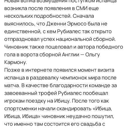
Новая волна возмущения поступком испанца
возникла после появления в СМИ еще
нескольких подробностей. Сначала
выяснилось, что Дженни Эрмосо была не
единственной, с кем Рубиалес так открыто
отпраздновал успех национальной сборной.
Чиновник также поцеловал и автора победного
гола в ворота сборной Англии — Ольгу
Кармону.
Позже в интернете появился момент визита
испанца в раздевалку чемпионок мира после
матча. В качестве благодарности команде за
завоеванный трофей Рубиалес пообещал
игрокам поездку на Ибицу. После того как
спортсменки начали скандировать «Ибица,
Ибица, Ибица» чиновник неудачно пошутил,
что именно там состоится его свадьба с