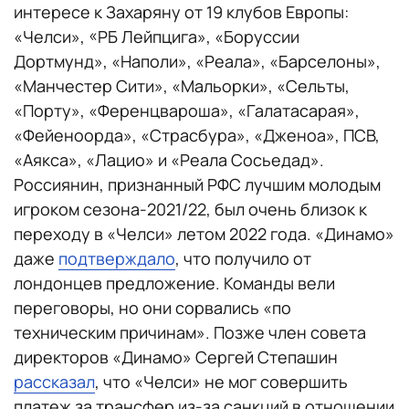
интересе к Захаряну от 19 клубов Европы:
«Челси», «РБ Лейпцига», «Боруссии
Дортмунд», «Наполи», «Реала», «Барселоны»,
«Манчестер Сити», «Мальорки», «Сельты,
«Порту», «Ференцвароша», «Галатасарая»,
«Фейеноорда», «Страсбура», «Дженоа», ПСВ,
«Аякса», «Лацио» и «Реала Сосьедад».
Россиянин, признанный РФС лучшим молодым
игроком сезона-2021/22, был очень близок к
переходу в «Челси» летом 2022 года. «Динамо»
даже
подтверждало
, что получило от
лондонцев предложение. Команды вели
переговоры, но они сорвались «по
техническим причинам». Позже член совета
директоров «Динамо» Сергей Степашин
рассказал
, что «Челси» не мог совершить
платеж за трансфер из-за санкций в отношении