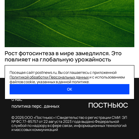
Рост фотосинтеза в мире замедлился. Это
повлияет на глобальную урожайность
Посещая сайт postnews.ru, Вы соглашаетесь с приложенной
Политикой обработки Персональных данных
и с использованием
файлов cookie, указанных в данной политике.
ОК
спецпроекты
о нас
политика перс. данных
© 2026 ООО «Постньюс» |
Свидетельство о регистрации СМИ: ЭЛ
№ ФС 77–85757 от 22 августа 2023 года выдано Федеральной
службой по надзору в сфере связи, информационных технологий
и массовых коммуникаций