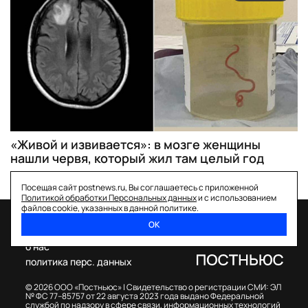
«Живой и извивается»: в мозге женщины
нашли червя, который жил там целый год
Посещая сайт postnews.ru, Вы соглашаетесь с приложенной
Политикой обработки Персональных данных
и с использованием
файлов cookie, указанных в данной политике.
ОК
спецпроекты
о нас
политика перс. данных
© 2026 ООО «Постньюс» |
Свидетельство о регистрации СМИ: ЭЛ
№ ФС 77–85757 от 22 августа 2023 года выдано Федеральной
службой по надзору в сфере связи, информационных технологий