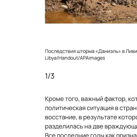
Последствия шторма «Даниэль» в Ливии
Libya/Handout/APAimages
1
/
3
Кроме того, важный фактор, ко
политическая ситуация в стран
восстание, в результате котор
разделилась на две враждующ
Все последние годы как призн