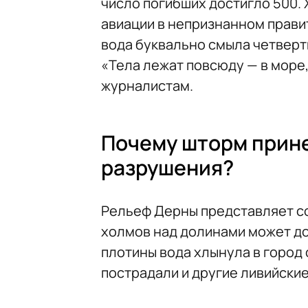
число погибших достигло 500.
авиации в непризнанном правит
вода буквально смыла четверт
«Тела лежат повсюду — в море,
журналистам.
Почему шторм прине
разрушения?
Рельеф Дерны представляет с
холмов над долинами может до
плотины вода хлынула в город
пострадали и другие ливийские 