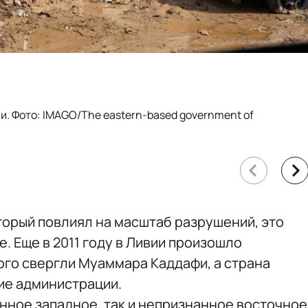
. Фото: IMAGO/The eastern-based government of
торый повлиял на масштаб разрушений, это
е. Еще в 2011 году в Ливии произошло
ого свергли Муаммара Каддафи, а страна
ие администрации.
анное западное, так и непризнанное восточное