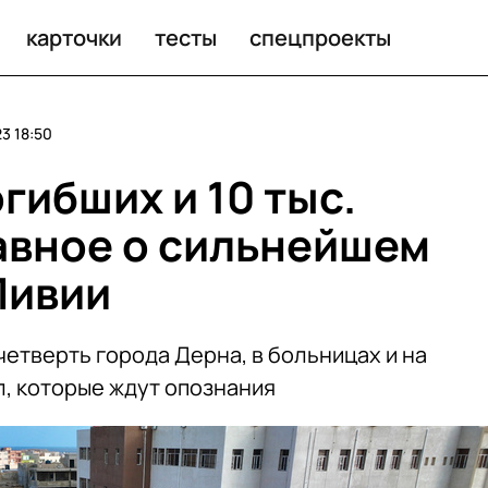
о сильнейшем наводнении в Ливии
карточки
тесты
спецпроекты
3 18:50
огибших и 10 тыс.
авное о сильнейшем
Ливии
етверть города Дерна, в больницах и на
л, которые ждут опознания