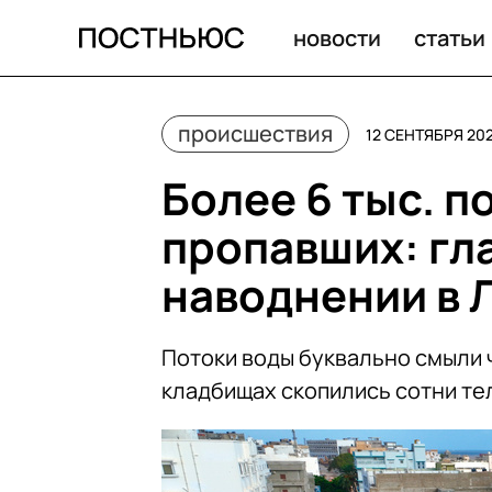
Более 6 тыс. погибших и 10 тыс. пропавших: главное 
новости
статьи
происшествия
12 СЕНТЯБРЯ 202
Более 6 тыс. п
пропавших: гл
наводнении в 
Потоки воды буквально смыли ч
кладбищах скопились сотни те