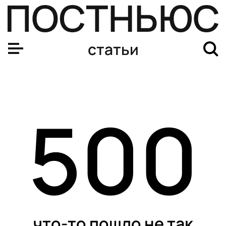
статьи
500
что-то пошло не так