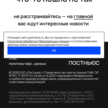
не расстраивайтесь —
на
главной
вас ждут интересные
новости
Посещая сайт postnews.ru, Вы соглашаетесь с приложенной
Политикой обработки Персональных данных
и с использованием
файлов cookie, указанных в данной политике.
ОК
спецпроекты
о нас
политика перс. данных
© 2026 ООО «Постньюс» |
Свидетельство о регистрации СМИ: ЭЛ
№ ФС 77–85757 от 22 августа 2023 года выдано Федеральной
службой по надзору в сфере связи, информационных технологий
и массовых коммуникаций
Наименование издания: POSTNEWS,
Адрес редакции: 127015,
город Москва, Бумажный проезд, д. 14 стр. 2
Учредитель: ООО
«Постньюс»
Главный редактор: Чудин А.А.
Электронная почта
редакции:
glavred@postnews.ru
,
тел.
+7 (495) 66-33-811