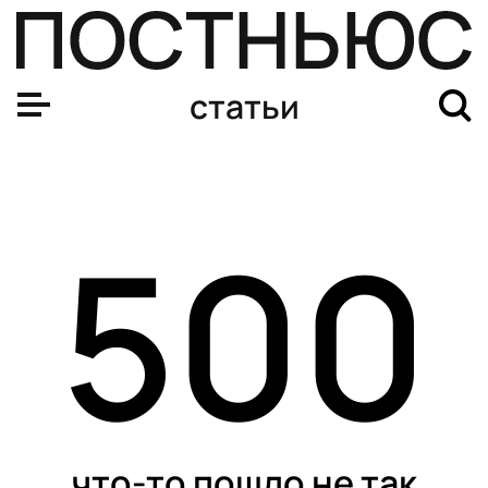
статьи
500
что-то пошло не так