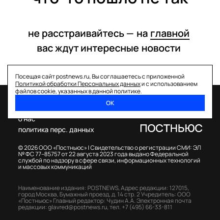
не расстраивайтесь —
на
главной
вас ждут интересные
новости
Посещая сайт postnews.ru, Вы соглашаетесь с приложенной
Политикой обработки Персональных данных
и с использованием
файлов cookie, указанных в данной политике.
ОК
спецпроекты
о нас
политика перс. данных
© 2026 ООО «Постньюс» |
Свидетельство о регистрации СМИ: ЭЛ
№ ФС 77–85757 от 22 августа 2023 года выдано Федеральной
службой по надзору в сфере связи, информационных технологий
и массовых коммуникаций
Наименование издания: POSTNEWS,
Адрес редакции: 127015,
город Москва, Бумажный проезд, д. 14 стр. 2
Учредитель: ООО
«Постньюс»
Главный редактор: Чудин А.А.
Электронная почта
редакции:
glavred@postnews.ru
,
тел.
+7 (495) 66-33-811