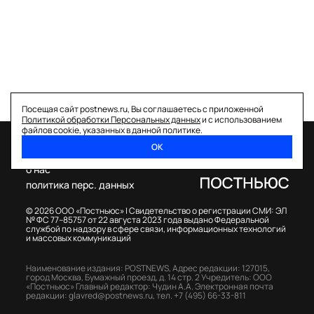
Посещая сайт postnews.ru, Вы соглашаетесь с приложенной
Политикой обработки Персональных данных
и с использованием
файлов cookie, указанных в данной политике.
ОК
спецпроекты
о нас
политика перс. данных
© 2026 ООО «Постньюс» |
Свидетельство о регистрации СМИ: ЭЛ
№ ФС 77–85757 от 22 августа 2023 года выдано Федеральной
службой по надзору в сфере связи, информационных технологий
и массовых коммуникаций
Наименование издания: POSTNEWS,
Адрес редакции: 127015,
город Москва, Бумажный проезд, д. 14 стр. 2
Учредитель: ООО
«Постньюс»
Главный редактор: Чудин А.А.
Электронная почта
редакции:
glavred@postnews.ru
,
тел.
+7 (495) 66-33-811