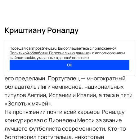
Криштиану Роналду
Имя этого футболиста знакомо даже самым
Посещая сайт postnews.ru, Вы соглашаетесь с приложенной
отдаленным от футбола людям. Роналду —
Политикой обработки Персональных данных
и с использованием
файлов cookie, указанных в данной политике.
нападающий мирового уровня, являющийся
ОК
примером для подражания как на поле, так и за
его пределами. Португалец — многократный
обладатель Лиги чемпионов, национальных
титулов Англии, Испании и Италии, а также пяти
«Золотых мячей».
На протяжении почти всей карьеры Роналду
конкурировал с Лионелем Месси за звание
лучшего футболиста современности. Кто-то
боготворил португальца, некоторые